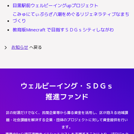
目黒駅前ウェルビーイングupプロジェクト
こみゅにてぃぷらざ八潮をめぐるリジェネラティブなまち
づくり
教育版Minecraft で目指すＳＤＧｓシティしながわ
お知らせ
へ戻る
arrow_forward_ios
ウェルビーイング・ＳＤＧｓ
推進ファンド
区の財源だけでなく、民間企業等から募る資金を活用し、区が抱える地域課
題・社会課題を解決する企業・団体のプロジェクトに対して資金提供を行い
ます。