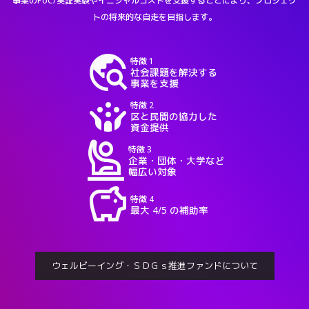
事業のPoC/実証実験やイニシャルコストを支援することにより、プロジェク
トの将来的な自走を目指します。
travel_explore
特徴 1
社会課題を解決する
事業を支援
crowdsource
特徴 2
区と民間の協力した
資金提供
person_raised_hand
特徴 3
企業・団体・大学など
幅広い対象
savings
特徴 4
最大 4/5 の補助率
ウェルビーイング・ＳＤＧｓ推進ファンドについて