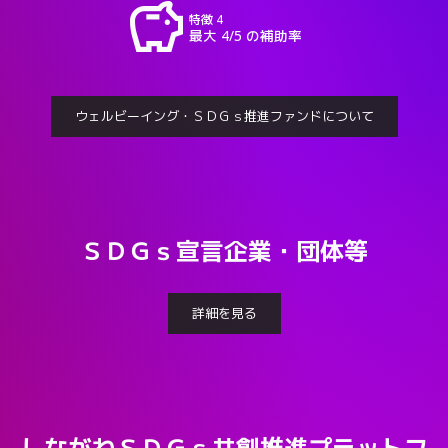
savings
特徴 4
最大 4/5 の補助率
ウェルビーイング・ＳＤＧｓ推進ファンドについて
ＳＤＧｓ宣言企業・団体等
詳細を見る
しながわＳＤＧｓ共創推進プラットフ