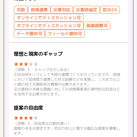
共助
地域連携
災害対応
災害時協定
防災DX
オンラインでディスカッション可
オフラインでディスカッション可
現場視察可
データ提供可
フィールド提供可
理想と現実のギャップ
star
star
star
star
star
（評価 : 3 ・ギャップは少しある）
①自治体をハブとして平時の連携づくりを行っていますが、地域
において団体間で連携した防災訓練などを実施し、これまで以上
に顔の見える関係性の構築が必要があります。
②災害時の多様な課題に対しての民間事業者の専門的な知見など
を活用する必要があります。
提案の自由度
star
star
star
star
star
（評価 : 4 ・自由度は比較的高い）
提案の手法は限定せず、防災力向上に関する幅広な提案を募集し
ます。