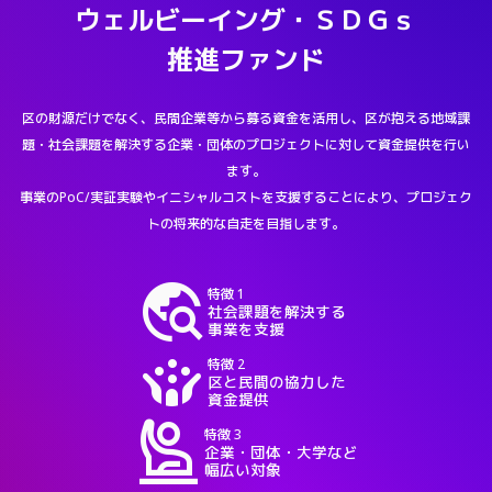
ウェルビーイング・ＳＤＧｓ
推進ファンド
区の財源だけでなく、民間企業等から募る資金を活用し、区が抱える地域課
題・社会課題を解決する企業・団体のプロジェクトに対して資金提供を行い
ます。
事業のPoC/実証実験やイニシャルコストを支援することにより、プロジェク
トの将来的な自走を目指します。
travel_explore
特徴 1
社会課題を解決する
事業を支援
crowdsource
特徴 2
区と民間の協力した
資金提供
person_raised_hand
特徴 3
企業・団体・大学など
幅広い対象