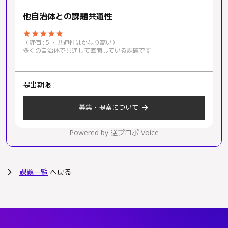
他自治体との課題共通性
star
star
star
star
star
（評価 : 5 ・共通性はかなり高い）
多くの自治体で共通して直面している課題です
提出期限 :
arrow_forward
募集・提案について
Powered by 逆プロポ Voice
課題一覧
へ戻る
arrow_forward_ios