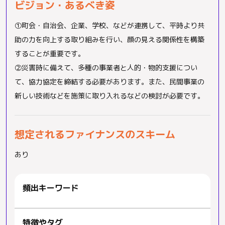
ビジョン・あるべき姿
①町会・自治会、企業、学校、などが連携して、平時より共
助の力を向上する取り組みを行い、顔の見える関係性を構築
することが重要です。
②災害時に備えて、多種の事業者と人的・物的支援につい
て、協力協定を締結する必要があります。また、民間事業の
新しい技術などを施策に取り入れるなどの検討が必要です。
想定されるファイナンスのスキーム
あり
連携
災害
民間 事業
防災
協力
共助
地域
必要
平時
頻出キーワード
対応
自治体
向上
協定
企業
団体
課題
重要
づくり
避難
多様
整備
区民
事業
品川
対策
支援
町会
環境
それぞれ
実施
多種
学校
自治
構築
検討
締結
技術
関係
専門
施策
特徴やタグ