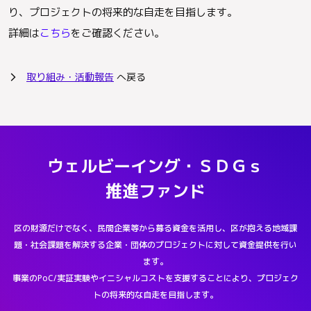
り、プロジェクトの将来的な自走を目指します。
詳細は
こちら
をご確認ください。
取り組み・活動報告
へ戻る
arrow_forward_ios
ウェルビーイング・ＳＤＧｓ
推進ファンド
区の財源だけでなく、民間企業等から募る資金を活用し、区が抱える地域課
題・社会課題を解決する企業・団体のプロジェクトに対して資金提供を行い
ます。
事業のPoC/実証実験やイニシャルコストを支援することにより、プロジェク
トの将来的な自走を目指します。