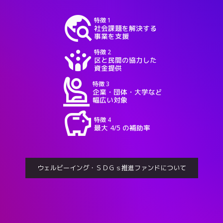
travel_explore
特徴 1
社会課題を解決する
事業を支援
crowdsource
特徴 2
区と民間の協力した
資金提供
person_raised_hand
特徴 3
企業・団体・大学など
幅広い対象
savings
特徴 4
最大 4/5 の補助率
ウェルビーイング・ＳＤＧｓ推進ファンドについて